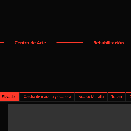
temporalidad
s Moros
los Moros Casco Viejo 1982
Centro de Arte
Rehabilitación
Elevador
Cercha de madera y escalera
Acceso Muralla
Totem