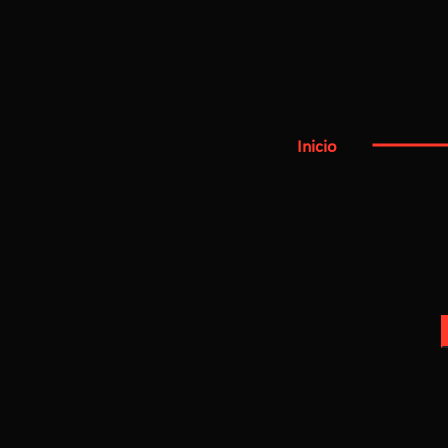
Santiago Amón
La densa corriente de la 
Estatuto de Aragón Carlo
La ciudad asediada de Car
El Guernica de Larrea
Inicio