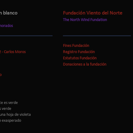
n blanco
Fundación Viento del Norte
The North Wind Fundation
morados
Fines Fundación
 - Carlos Moros
Registro Fundación
Estatutos Fundación
Donaciones a la fundación
o
te es verde
s verde
na hoja de violeta
no exasperado