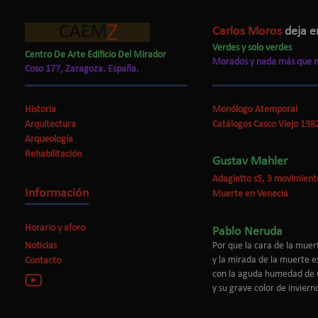
Carlos Moros
deja e
Verdes y solo verdes
Centro De Arte Edificio Del Mirador
Morados y nada más que 
Coso 177, Zaragoza. España.
Historia
Monólogo Atemporal
Arquitectura
Catálogos Casco Viejo 1982
Arqueología
Rehabilitación
Gustav Mahler
Adagietto s5, 3 movimient
Información
Muerte en Venecia
Horario y aforo
Pablo Neruda
Por que la cara de la muer
Noticias
y la mirada de la muerte e
Contacto
con la aguda humedad de u
y su grave color de invier